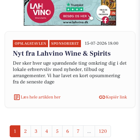
15-07-2026 18:00
OPSLAGSTAVLEN
SPONSORERET
Nyt fra Lahvino Wine & Spirits
Der sker hver uge spændende ting omkring dig i det
lokale erhvervsliv med nyheder, tilbud og
arrangementer. Vi har lavet en kort opsummering
fra de seneste dage
Læs hele artiklen her
Kopiér link
1
2
3
4
5
6
7
...
120