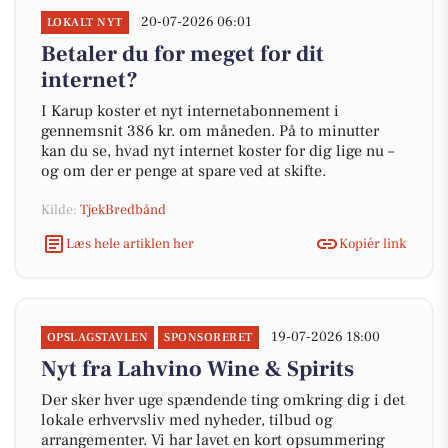
20-07-2026 06:01
LOKALT NYT
Betaler du for meget for dit
internet?
I Karup koster et nyt internetabonnement i
gennemsnit 386 kr. om måneden. På to minutter
kan du se, hvad nyt internet koster for dig lige nu –
og om der er penge at spare ved at skifte.
Kilde:
TjekBredbånd
Læs hele artiklen her
Kopiér link
19-07-2026 18:00
OPSLAGSTAVLEN
SPONSORERET
Nyt fra Lahvino Wine & Spirits
Der sker hver uge spændende ting omkring dig i det
lokale erhvervsliv med nyheder, tilbud og
arrangementer. Vi har lavet en kort opsummering