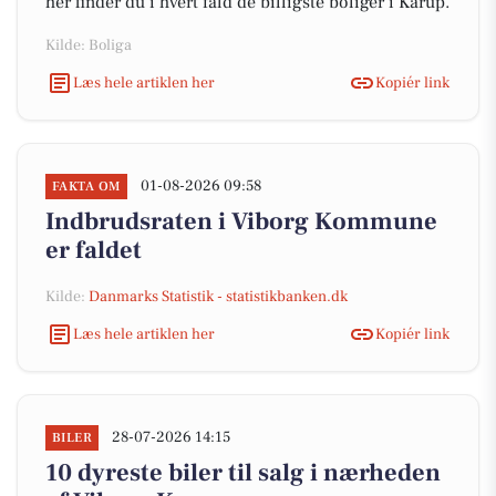
her finder du i hvert fald de billigste boliger i Karup.
Kilde: Boliga
Læs hele artiklen her
Kopiér link
01-08-2026 09:58
FAKTA OM
Indbrudsraten i Viborg Kommune
er faldet
Kilde:
Danmarks Statistik - statistikbanken.dk
Læs hele artiklen her
Kopiér link
28-07-2026 14:15
BILER
10 dyreste biler til salg i nærheden