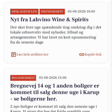
05-08-2026 18:00
OPSLAGSTAVLEN
SPONSORERET
Nyt fra Lahvino Wine & Spirits
Der sker hver uge spændende ting omkring dig i det
lokale erhvervsliv med nyheder, tilbud og
arrangementer. Vi har lavet en kort opsummering
fra de seneste dage
Læs hele artiklen her
Kopiér link
05-08-2026 13:00
BOLIGMARKED
Bregnevej 14 og 1 anden boliger er
kommet til salg denne uge i Karup
- se boligerne her.
2 nye boliger er kommet til salg den seneste uge i
Karup. Vi giver dig her det fulde overblik over,