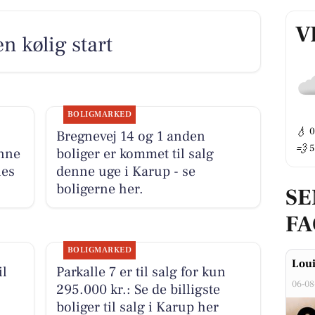
V
 kølig start
BOLIGMARKED
💧
Bregnevej 14 og 1 anden
💨
5
ønne
boliger er kommet til salg
nes
denne uge i Karup - se
boligerne her.
SE
F
BOLIGMARKED
Loui
il
Parkalle 7 er til salg for kun
06-08
295.000 kr.: Se de billigste
boliger til salg i Karup her