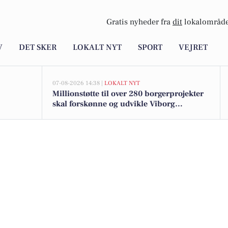
Gratis nyheder fra
dit
lokalområde
V
DET SKER
LOKALT NYT
SPORT
VEJRET
07-08-2026 14:38 |
LOKALT NYT
Millionstøtte til over 280 borgerprojekter
skal forskønne og udvikle Viborg
Kommunes mindre byer