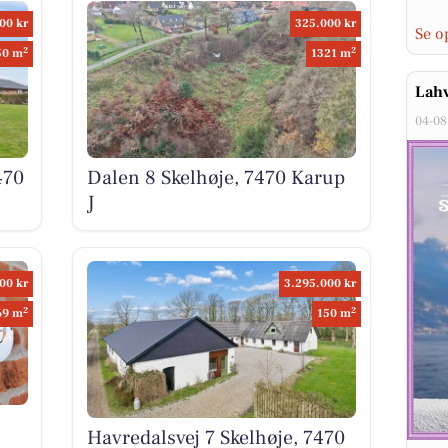
00 kr
325.000 kr
Se o
2
2
50 m
1321 m
Lahv
04-08
470
Dalen 8 Skelhøje, 7470 Karup
J
00 kr
3.295.000 kr
2
2
69 m
150 m
Havredalsvej 7 Skelhøje, 7470