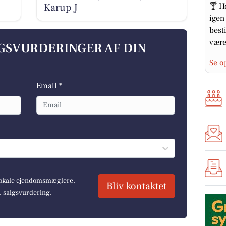
Karup J
🍸 H
igen
best
være
LGSVURDERINGER AF DIN
Se o
Email *
 lokale ejendomsmæglere,
Bliv kontaktet
r. salgsvurdering.