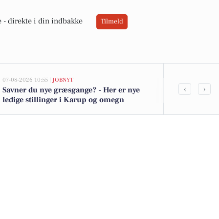
 -
direkte i din indbakke
Tilmeld
07-08-2026 10:55 |
JOBNYT
05-08-2026 13:00
‹
›
Savner du nye græsgange? - Her er nye
Bregnevej 14
ledige stillinger i Karup og omegn
kommet til s
boligerne he