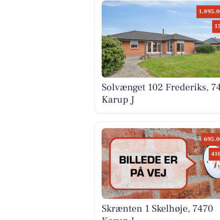
1.895.0
1
Solvænget 102 Frederiks, 7
Karup J
695.0
41
Skrænten 1 Skelhøje, 7470