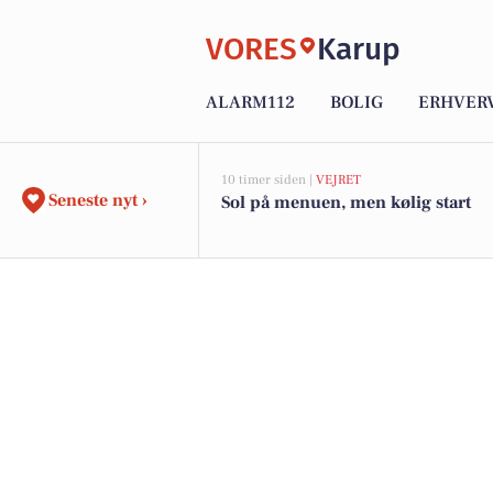
VORES
Karup
ALARM112
BOLIG
ERHVER
10 timer siden |
VEJRET
Seneste nyt ›
Sol på menuen, men kølig start