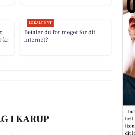
LOKALT NYT
g
Betaler du for meget for dit
 kr.
internet?
I bu
LG I KARUP
helt 
ikon
dit l