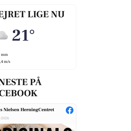
EJRET LIGE NU
21°
0 mm
,4 m/s
NESTE PÅ
ACEBOOK
s Nielsen HerningCentret
-2026