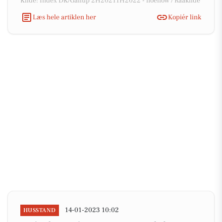
Kilde: Index DK/Gallup 2H20211H2022 - noehow / Raakilde
Læs hele artiklen her
Kopiér link
14-01-2023 10:02
HUSSTAND