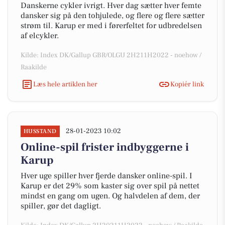
Danskerne cykler ivrigt. Hver dag sætter hver femte
dansker sig på den tohjulede, og flere og flere sætter
strøm til. Karup er med i førerfeltet for udbredelsen
af elcykler.
Kilde: Index DK/Gallup GBR/OLGU 2H211H2022 - noehow /
Raakilde
Læs hele artiklen her
Kopiér link
28-01-2023 10:02
HUSSTAND
Online-spil frister indbyggerne i
Karup
Hver uge spiller hver fjerde dansker online-spil. I
Karup er det 29% som kaster sig over spil på nettet
mindst en gang om ugen. Og halvdelen af dem, der
spiller, gør det dagligt.