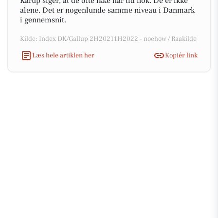
Karup siger, at de ofte ikke har tid nok. De er ikke
alene. Det er nogenlunde samme niveau i Danmark
i gennemsnit.
Kilde: Index DK/Gallup 2H20211H2022 - noehow / Raakilde
Læs hele artiklen her
Kopiér link