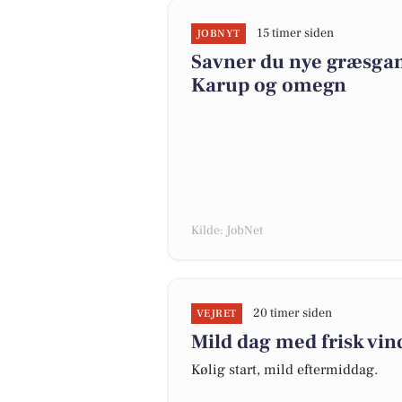
15 timer siden
JOBNYT
Savner du nye græsgange
Karup og omegn
Kilde: JobNet
20 timer siden
VEJRET
Mild dag med frisk vin
Kølig start, mild eftermiddag.