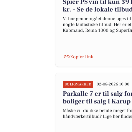
Spier PS vin til kun 39
kr. - Se de lokale tilbu
Vi har gennemgået denne uges til
nogle fantastiske tilbud. Her er e
Købmand, Rema 1000 og SuperBr
Kopiér link
02-08-2026 10:00
BOLIGMARKED
Parkalle 7 er til salg f
boliger til salg i Karup
Måske vil du ikke betale meget for
håndværkertilbud? Lige her finder 