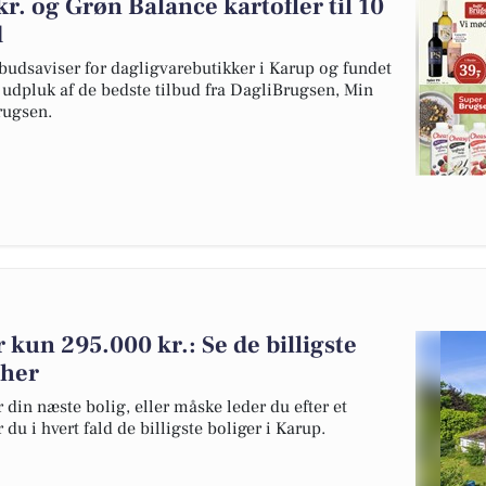
 kr. og Grøn Balance kartofler til 10
d
budsaviser for dagligvarebutikker i Karup og fundet
t udpluk af de bedste tilbud fra DagliBrugsen, Min
ugsen.
or kun 295.000 kr.: Se de billigste
 her
 din næste bolig, eller måske leder du efter et
du i hvert fald de billigste boliger i Karup.