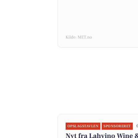
Kilde: MET.no
OPSLAGSTAVLEN
SPONSORERET
Nyt fra Lahvino Wine &