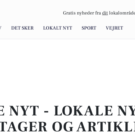
Gratis nyheder fra
dit
lokalområde
V
DET SKER
LOKALT NYT
SPORT
VEJRET
E NYT - LOKALE N
TAGER OG ARTIKL