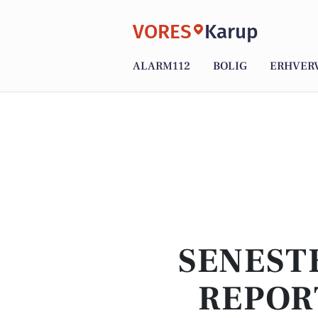
VORES
Karup
ALARM112
BOLIG
ERHVER
SENEST
REPOR