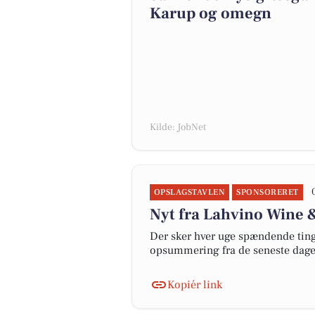
Karup og omegn
Kilde: JobNet
OPSLAGSTAVLEN
SPONSORERET
Nyt fra Lahvino Wine &
Der sker hver uge spændende ting 
opsummering fra de seneste dag
Kopiér link