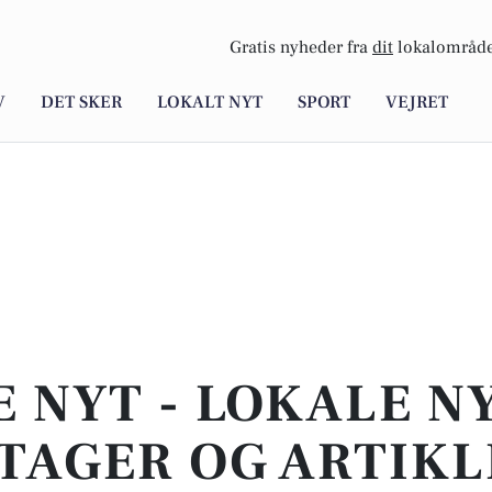
Gratis nyheder fra
dit
lokalområde
V
DET SKER
LOKALT NYT
SPORT
VEJRET
E NYT - LOKALE N
TAGER OG ARTIKL