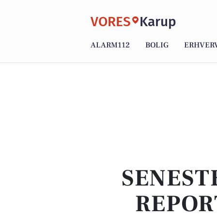
VORES
Karup
ALARM112
BOLIG
ERHVER
SENEST
REPOR