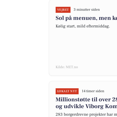
3 minutter siden
VEJRET
Sol på menuen, men kø
Kølig start, mild eftermiddag.
Kilde: MET.no
14 timer siden
LOKALT NYT
Millionstøtte til over
og udvikle Viborg Ko
283 borgerdrevne projekter har mo