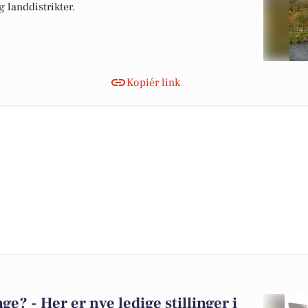
landdistrikter.
Kopiér link
? - Her er nye ledige stillinger i