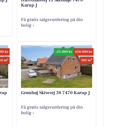
up J
Havredalsvej 13 Skelhøje 7470
Karup J
Få gratis salgsvurdering på din
bolig ›
00 kr
-25.000 kr
450.000 kr
2
2
14 m
102 m
rup
Grønhøj Skivevej 38 7470 Karup J
Få gratis salgsvurdering på din
bolig ›