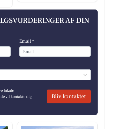
ALGSVURDERINGER AF DIN
Email *
re lokale
Bliv kontaktet
e vil kontakte dig