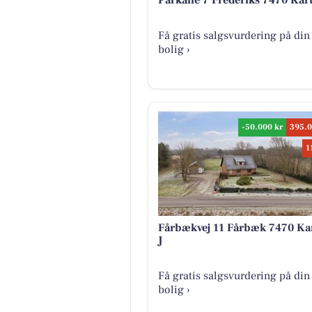
Parkalle 7 Frederiks 7470 Kar
Få gratis salgsvurdering på din
bolig ›
-50.000 kr
395.0
1
Fårbækvej 11 Fårbæk 7470 Ka
J
Få gratis salgsvurdering på din
bolig ›