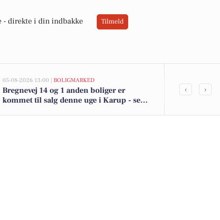
 -
direkte i din indbakke
Tilmeld
05-08-2026 13:00 |
BOLIGMARKED
05-08-2026 13:00
‹
›
Bregnevej 14 og 1 anden boliger er
Top 6 over dy
kommet til salg denne uge i Karup - se
Priser op til
boligerne her.