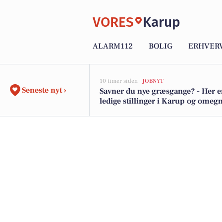
VORES
Karup
ALARM112
BOLIG
ERHVER
10 timer siden |
JOBNYT
Seneste nyt ›
Savner du nye græsgange? - Her e
ledige stillinger i Karup og omeg