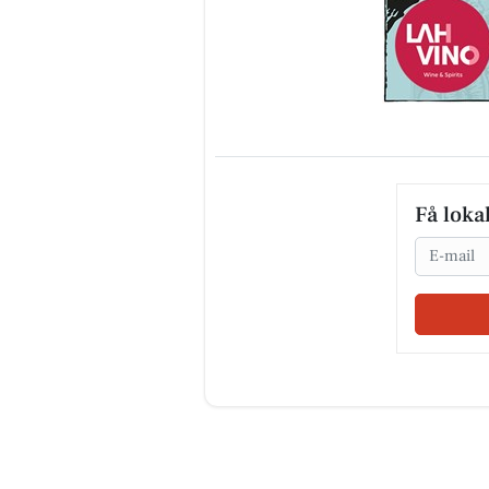
Få loka
Email