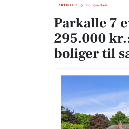
Parkalle 7 er til salg for kun 295.000 kr.
ARTIKLER
Boligmarked
Parkalle 7 e
295.000 kr.:
boliger til 