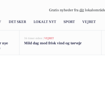
Gratis nyheder fra
dit
lokalområde
V
DET SKER
LOKALT NYT
SPORT
VEJRET
16 timer siden |
VEJRET
r nye
Mild dag med frisk vind og tørvejr
n