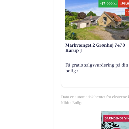
-47.000 kr
498.0
1
Markvænget 2 Grønhøj 7470
Karup J
Få gratis salgsvurdering på din
bolig ›
Data er automatisk hentet fra eksterne 
Kilde: Boliga