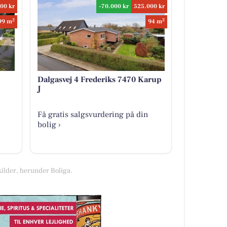
00 kr
-70.000 kr
525.000 kr
2
2
99 m
94 m
Dalgasvej 4 Frederiks 7470 Karup
J
Få gratis salgsvurdering på din
bolig ›
kilder, herunder Boliga.