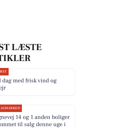
ST LÆSTE
TIKLER
JRET
 dag med frisk vind og
ejr
LIGMARKED
nevej 14 og 1 anden boliger
ommet til salg denne uge i