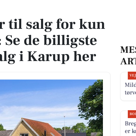
: Se de billigste boliger til salg i Karup her
r til salg for kun
 Se de billigste
ME
salg i Karup her
AR
VE
Mild
tørv
BO
Breg
er k