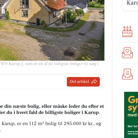
Karu
0 Karup J, som er en af de billigste boliger til salg i
Del artikel
r din næste bolig, eller måske leder du efter et
 du i hvert fald de billigste boliger i Karup.
 Karup, er en 112 m² bolig til 295.000 kr kr., og
.