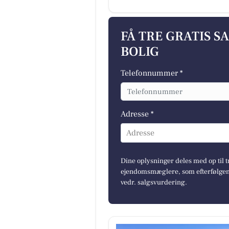
FÅ TRE GRATIS S
BOLIG
Telefonnummer *
Adresse *
Adresse
Dine oplysninger deles med op til t
ejendomsmæglere, som efterfølgend
vedr. salgsvurdering.