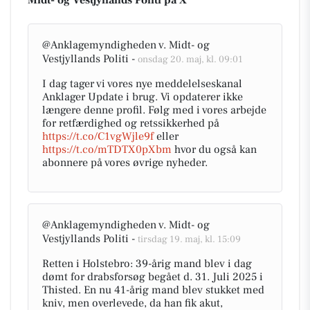
Midt- og Vestjyllands Politi på X
@Anklagemyndigheden v. Midt- og
Vestjyllands Politi -
onsdag 20. maj, kl. 09:01
I dag tager vi vores nye meddelelseskanal
Anklager Update i brug. Vi opdaterer ikke
længere denne profil. Følg med i vores arbejde
for retfærdighed og retssikkerhed på
https://t.co/C1vgWjle9f
eller
https://t.co/mTDTX0pXbm
hvor du også kan
abonnere på vores øvrige nyheder.
@Anklagemyndigheden v. Midt- og
Vestjyllands Politi -
tirsdag 19. maj, kl. 15:09
Retten i Holstebro: 39-årig mand blev i dag
dømt for drabsforsøg begået d. 31. Juli 2025 i
Thisted. En nu 41-årig mand blev stukket med
kniv, men overlevede, da han fik akut,