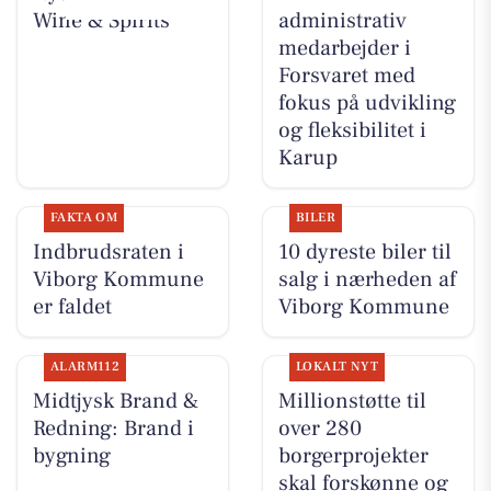
Wine & Spirits
administrativ
medarbejder i
Forsvaret med
fokus på udvikling
og fleksibilitet i
Karup
FAKTA OM
BILER
Indbrudsraten i
10 dyreste biler til
Viborg Kommune
salg i nærheden af
er faldet
Viborg Kommune
ALARM112
LOKALT NYT
Midtjysk Brand &
Millionstøtte til
Redning: Brand i
over 280
bygning
borgerprojekter
skal forskønne og