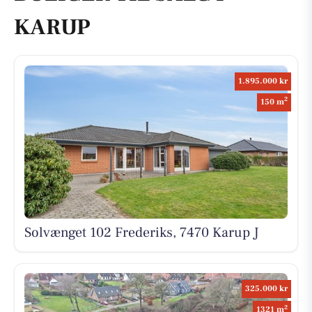
KARUP
1.895.000 kr
2
150 m
Solvænget 102 Frederiks, 7470 Karup J
325.000 kr
2
1321 m