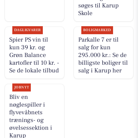
søges til Karup
Skole
DAGLIGVARER
BOLIGMARKED
Spier PS vin til
Parkalle 7 er til
kun 39 kr. og
salg for kun
Grøn Balance
295.000 kr.: Se de
kartofler til 10 kr. -
billigste boliger til
Se de lokale tilbud
salg i Karup her
JOBNYT
Bliv en
nøglespiller i
flyvevåbnets
trænings- og
øvelsessektion i
Karup