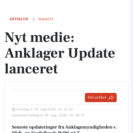
Nyt medie: Anklager Update lanceret
ARTIKLER
Alarm112
Nyt medie:
Anklager Update
lanceret
Del artikel
Onsdag d. 20. maj 2026 - kl. 12:02
Opdateret lørdag d. 08. aug. 2026 - kl. 08:07
Seneste opdateringer fra Anklagemyndigheden v.