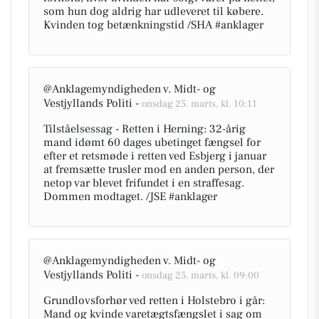
som hun dog aldrig har udleveret til købere.
Kvinden tog betænkningstid /SHA #anklager
@Anklagemyndigheden v. Midt- og
Vestjyllands Politi -
onsdag 25. marts, kl. 10:11
Tilståelsessag - Retten i Herning: 32-årig
mand idømt 60 dages ubetinget fængsel for
efter et retsmøde i retten ved Esbjerg i januar
at fremsætte trusler mod en anden person, der
netop var blevet frifundet i en straffesag.
Dommen modtaget. /JSE #anklager
@Anklagemyndigheden v. Midt- og
Vestjyllands Politi -
onsdag 25. marts, kl. 09:00
Grundlovsforhør ved retten i Holstebro i går:
Mand og kvinde varetægtsfængslet i sag om