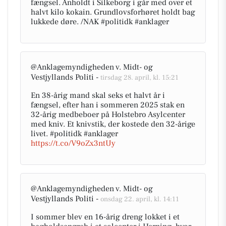
fængsel. Anholdt i Silkeborg i går med over et
halvt kilo kokain. Grundlovsforhøret holdt bag
lukkede døre. /NAK #politidk #anklager
@Anklagemyndigheden v. Midt- og
Vestjyllands Politi -
tirsdag 28. april, kl. 15:21
En 38-årig mand skal seks et halvt år i
fængsel, efter han i sommeren 2025 stak en
32-årig medbeboer på Holstebro Asylcenter
med kniv. Et knivstik, der kostede den 32-årige
livet. #politidk #anklager
https://t.co/V9oZx3ntUy
@Anklagemyndigheden v. Midt- og
Vestjyllands Politi -
onsdag 22. april, kl. 14:11
I sommer blev en 16-årig dreng lokket i et