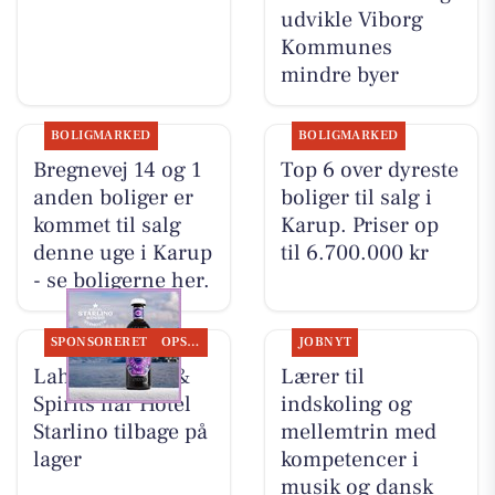
udvikle Viborg
Kommunes
mindre byer
BOLIGMARKED
BOLIGMARKED
Bregnevej 14 og 1
Top 6 over dyreste
anden boliger er
boliger til salg i
kommet til salg
Karup. Priser op
denne uge i Karup
til 6.700.000 kr
- se boligerne her.
SPONSORERET
OPSLAGSTAVLEN
JOBNYT
Lahvino Wine &
Lærer til
Spirits har Hotel
indskoling og
Starlino tilbage på
mellemtrin med
lager
kompetencer i
musik og dansk