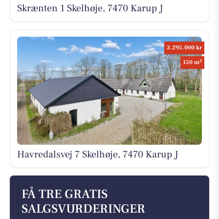
Skrænten 1 Skelhøje, 7470 Karup J
3.295.000 kr
2
150 m
Havredalsvej 7 Skelhøje, 7470 Karup J
FÅ TRE GRATIS
SALGSVURDERINGER