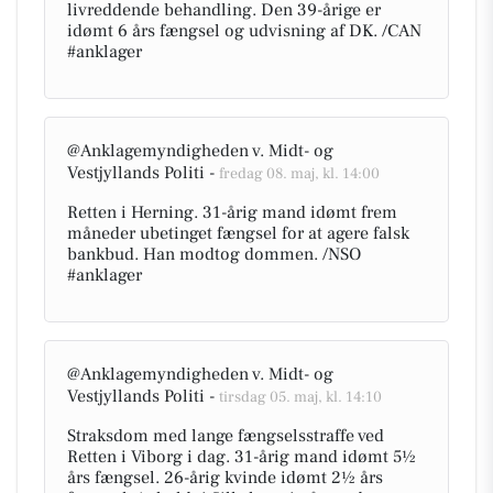
livreddende behandling. Den 39-årige er
idømt 6 års fængsel og udvisning af DK. /CAN
#anklager
@Anklagemyndigheden v. Midt- og
Vestjyllands Politi -
fredag 08. maj, kl. 14:00
Retten i Herning. 31-årig mand idømt frem
måneder ubetinget fængsel for at agere falsk
bankbud. Han modtog dommen. /NSO
#anklager
@Anklagemyndigheden v. Midt- og
Vestjyllands Politi -
tirsdag 05. maj, kl. 14:10
Straksdom med lange fængselsstraffe ved
Retten i Viborg i dag. 31-årig mand idømt 5½
års fængsel. 26-årig kvinde idømt 2½ års