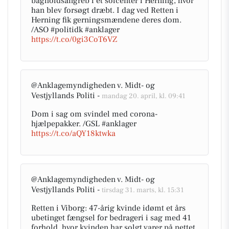
bagholdsangreb i et solcenter i Herning, hvor
han blev forsøgt dræbt. I dag ved Retten i
Herning fik gerningsmændene deres dom.
/ASO #politidk #anklager
https://t.co/0gi3CoT6VZ
@Anklagemyndigheden v. Midt- og
Vestjyllands Politi -
mandag 20. april, kl. 09:41
Dom i sag om svindel med corona-
hjælpepakker. /GSL #anklager
https://t.co/aQY18ktwka
@Anklagemyndigheden v. Midt- og
Vestjyllands Politi -
tirsdag 31. marts, kl. 15:31
Retten i Viborg: 47-årig kvinde idømt et års
ubetinget fængsel for bedrageri i sag med 41
forhold, hvor kvinden har solgt varer på nettet,