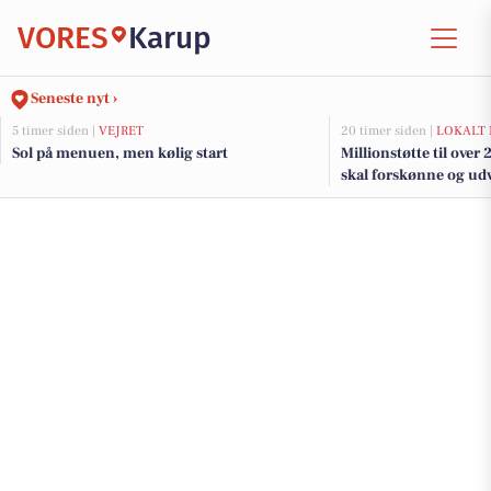
VORES
Karup
Seneste nyt ›
5 timer siden |
VEJRET
20 timer siden |
LOKALT 
Sol på menuen, men kølig start
Millionstøtte til over
skal forskønne og udv
Kommunes mindre b