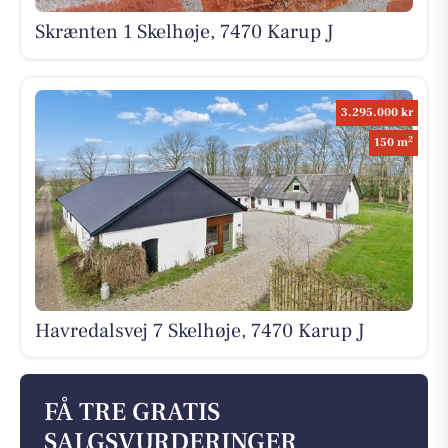
Skrænten 1 Skelhøje, 7470 Karup J
3.295.000 kr
2
150 m
Havredalsvej 7 Skelhøje, 7470 Karup J
FÅ TRE GRATIS
SALGSVURDERINGER