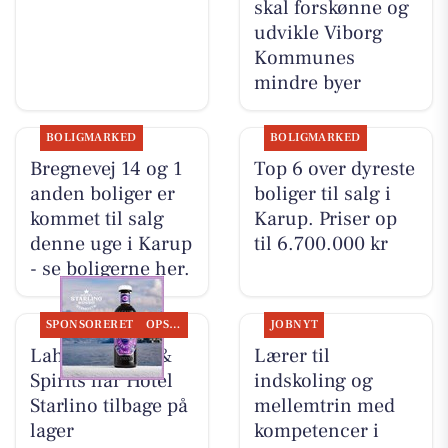
skal forskønne og
udvikle Viborg
Kommunes
mindre byer
BOLIGMARKED
BOLIGMARKED
Bregnevej 14 og 1
Top 6 over dyreste
anden boliger er
boliger til salg i
kommet til salg
Karup. Priser op
denne uge i Karup
til 6.700.000 kr
- se boligerne her.
SPONSORERET
OPSLAGSTAVLEN
JOBNYT
Lahvino Wine &
Lærer til
Spirits har Hotel
indskoling og
Starlino tilbage på
mellemtrin med
lager
kompetencer i