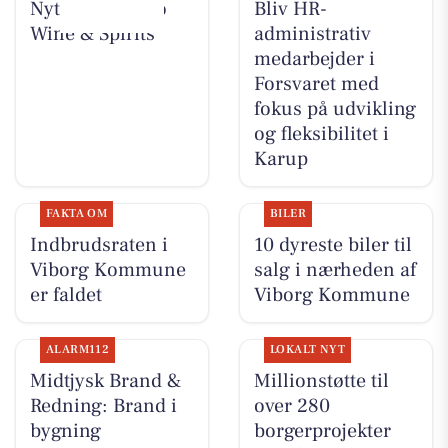
Nyt fra Lahvino
Bliv HR-
Wine & Spirits
administrativ
medarbejder i
Forsvaret med
fokus på udvikling
og fleksibilitet i
Karup
FAKTA OM
BILER
Indbrudsraten i
10 dyreste biler til
Viborg Kommune
salg i nærheden af
er faldet
Viborg Kommune
ALARM112
LOKALT NYT
Midtjysk Brand &
Millionstøtte til
Redning: Brand i
over 280
bygning
borgerprojekter