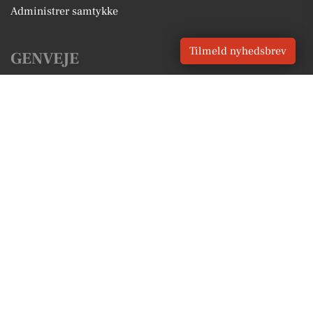
Administrer samtykke
Tilmeld nyhedsbrev
GENVEJE
Seneste nyt fra Karup
Vores lokale erhverv
Kalenderen for Karup
Fakta om Karup
Erhvervsartikler
Viborg Kommune
Få en gratis salgsvurdering
Sponsoreret indhold