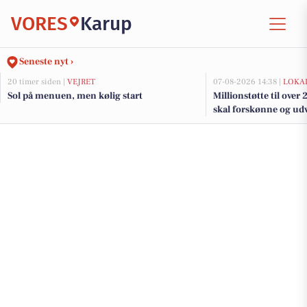
VORES
Karup
Seneste nyt ›
20 timer siden |
VEJRET
07-08-2026 14:38 |
LOKAL
Sol på menuen, men kølig start
Millionstøtte til over
skal forskønne og udv
Kommunes mindre b