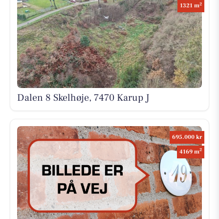
2
1321 m
Dalen 8 Skelhøje, 7470 Karup J
695.000 kr
2
4169 m