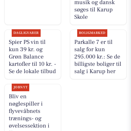
musik og dansk
søges til Karup
Skole
DAGLIGVARER
BOLIGMARKED
Spier PS vin til
Parkalle 7 er til
kun 39 kr. og
salg for kun
Grøn Balance
295.000 kr.: Se de
kartofler til 10 kr. -
billigste boliger til
Se de lokale tilbud
salg i Karup her
JOBNYT
Bliv en
nøglespiller i
flyvevåbnets
trænings- og
øvelsessektion i