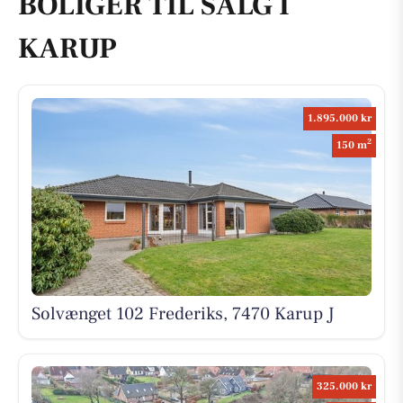
BOLIGER TIL SALG I
KARUP
1.895.000 kr
2
150 m
Solvænget 102 Frederiks, 7470 Karup J
325.000 kr