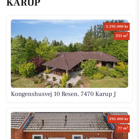
KARUP
3.595.000 kr
2
235 m
Kongenshusvej 10 Resen, 7470 Karup J
395.000 kr
2
77 m