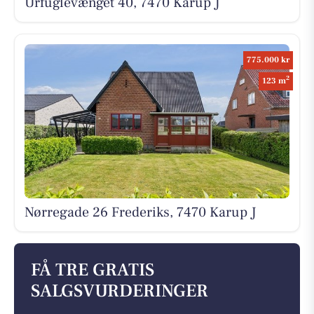
Urfuglevænget 40, 7470 Karup J
775.000 kr
2
123 m
Nørregade 26 Frederiks, 7470 Karup J
FÅ TRE GRATIS
SALGSVURDERINGER