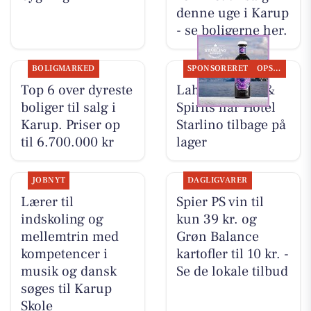
denne uge i Karup
- se boligerne her.
BOLIGMARKED
SPONSORERET
OPSLAGSTAVLEN
Top 6 over dyreste
Lahvino Wine &
boliger til salg i
Spirits har Hotel
Karup. Priser op
Starlino tilbage på
til 6.700.000 kr
lager
JOBNYT
DAGLIGVARER
Lærer til
Spier PS vin til
indskoling og
kun 39 kr. og
mellemtrin med
Grøn Balance
kompetencer i
kartofler til 10 kr. -
musik og dansk
Se de lokale tilbud
søges til Karup
Skole