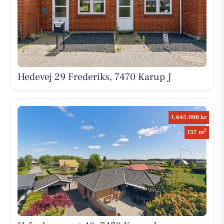
Hedevej 29 Frederiks, 7470 Karup J
1.645.000 kr
2
137 m