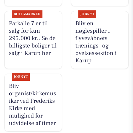
BOLIGMARKED
JOBNYT
Parkalle 7 er til
Bliv en
salg for kun
nøglespiller i
295.000 kr.: Se de
flyvevåbnets
billigste boliger til
trænings- og
salg i Karup her
øvelsessektion i
Karup
JOBNYT
Bliv
organist/kirkemus
iker ved Frederiks
Kirke med
mulighed for
udvidelse af timer