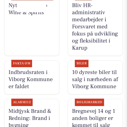
Nyt fra Lahvino
Bliv HR-
Wine & Spirits
administrativ
medarbejder i
Forsvaret med
fokus på udvikling
og fleksibilitet i
Karup
FAKTA OM
BILER
Indbrudsraten i
10 dyreste biler til
Viborg Kommune
salg i nærheden af
er faldet
Viborg Kommune
ALARM112
BOLIGMARKED
Midtjysk Brand &
Bregnevej 14 og 1
Redning: Brand i
anden boliger er
bygning
kommet til salg