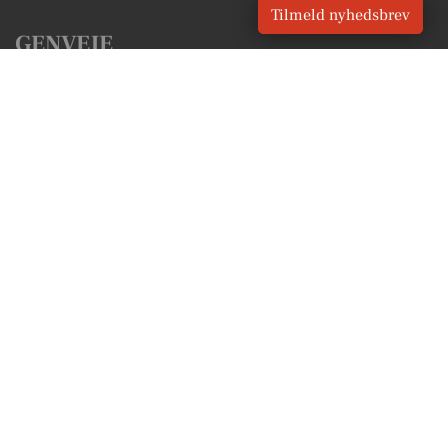
Tilmeld nyhedsbrev
GENVEJE
Seneste nyt fra Karup
Vores lokale erhverv
Kalenderen for Karup
Fakta om Karup
Erhvervsartikler
Viborg Kommune
Få en gratis salgsvurdering
Sponsoreret indhold
Vores Digital © 2026
Kontakt VORES Digital