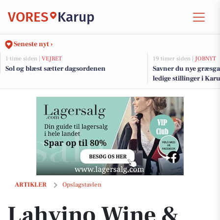
VORES
Karup
Seneste nyt ›
1 time siden |
VEJRET
19 timer siden |
JOBNYT
Sol og blæst sætter dagsordenen
Savner du nye græsga
ledige stillinger i K
Lahvino Wine & Spirits tilbyder 6 flasker Bardolino DOC Økologisk 202
ARTIKLER
Opslagstavlen
Lahvino Wine &