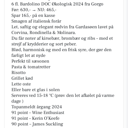
6 fl. Bardolino DOC Økologisk 2024 fra Gorgo
Før: 630,- → NU: 465,-
Spar 165,- på en kasse
Smagen af italiensk forår
Let, saftig og elegant rødvin fra Gardasøen lavet på
Corvina, Rondinella & Molinara.
Du får noter af kirsebær, brombær og ribs – med et
strejf af krydderier og sort peber.
Blød, harmonisk og med en frisk syre, der gør den
farligt let at nyde
Perfekt til sæsonen
Pasta & tomatretter
Risotto
Grillet kød
Lette oste
Eller bare et glas i solen
Serveres ved 15–18 °C (prøv den let afkølet på varme
dage )
Topanmeldt årgang 2024
91 point – Wine Enthusiast
91 point – Kerin O’Keefe
90 point – James Suckling