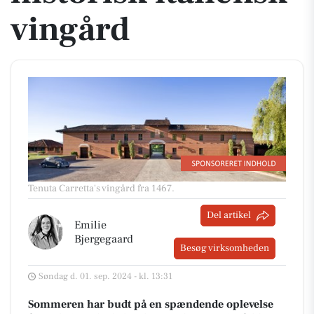
vingård
Tenuta Carretta's vingård fra 1467.
Del artikel
Emilie
Bjergegaard
Besøg virksomheden
Søndag d. 01. sep. 2024 - kl. 13:31
Sommeren har budt på en spændende oplevelse