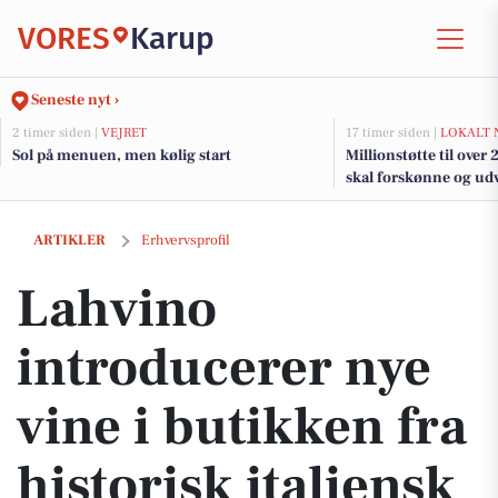
VORES
Karup
Seneste nyt ›
2 timer siden |
VEJRET
17 timer siden |
LOKALT 
Sol på menuen, men kølig start
Millionstøtte til over
skal forskønne og udv
Kommunes mindre b
Lahvino introducerer nye vine i butikken fra historisk italiensk vingå
ARTIKLER
Erhvervsprofil
Lahvino
introducerer nye
vine i butikken fra
historisk italiensk