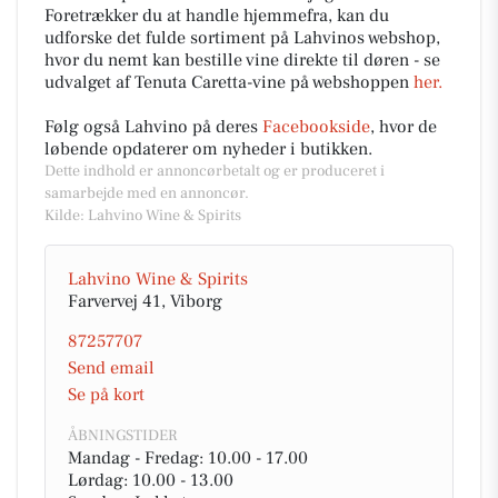
Foretrækker du at handle hjemmefra, kan du
udforske det fulde sortiment på Lahvinos webshop,
hvor du nemt kan bestille vine direkte til døren - se
udvalget af Tenuta Caretta-vine på webshoppen
her.
Følg også Lahvino på deres
Facebookside
, hvor de
løbende opdaterer om nyheder i butikken.
Dette indhold er annoncørbetalt og er produceret i
samarbejde med en annoncør.
Kilde: Lahvino Wine & Spirits
Lahvino Wine & Spirits
Farvervej 41, Viborg
87257707
Send email
Se på kort
ÅBNINGSTIDER
Mandag - Fredag: 10.00 - 17.00
Lørdag: 10.00 - 13.00