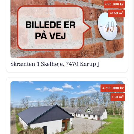
695.000 kr
2
4169 m
Skrænten 1 Skelhøje, 7470 Karup J
3.295.000 kr
2
150 m