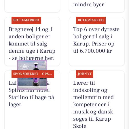
mindre byer
BOLIGMARKED
BOLIGMARKED
Bregnevej 14 og 1
Top 6 over dyreste
anden boliger er
boliger til salg i
kommet til salg
Karup. Priser op
denne uge i Karup
til 6.700.000 kr
- se boligerne her.
SPONSORERET
OPSLAGSTAVLEN
JOBNYT
Lahvino Wine &
Lærer til
Spirits har Hotel
indskoling og
Starlino tilbage på
mellemtrin med
lager
kompetencer i
musik og dansk
søges til Karup
Skole