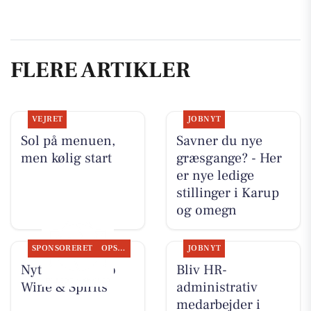
FLERE ARTIKLER
VEJRET
JOBNYT
Sol på menuen,
Savner du nye
men kølig start
græsgange? - Her
er nye ledige
stillinger i Karup
og omegn
SPONSORERET
OPSLAGSTAVLEN
JOBNYT
Nyt fra Lahvino
Bliv HR-
Wine & Spirits
administrativ
medarbejder i