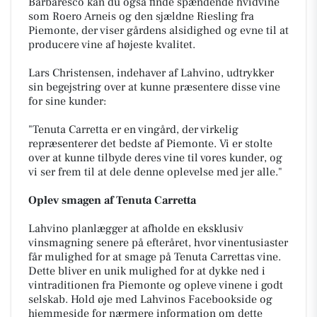
Barbaresco kan du også finde spændende hvidvine
som Roero Arneis og den sjældne Riesling fra
Piemonte, der viser gårdens alsidighed og evne til at
producere vine af højeste kvalitet.
Lars Christensen, indehaver af Lahvino, udtrykker
sin begejstring over at kunne præsentere disse vine
for sine kunder:
"Tenuta Carretta er en vingård, der virkelig
repræsenterer det bedste af Piemonte. Vi er stolte
over at kunne tilbyde deres vine til vores kunder, og
vi ser frem til at dele denne oplevelse med jer alle."
Oplev smagen af Tenuta Carretta
Lahvino planlægger at afholde en eksklusiv
vinsmagning senere på efteråret, hvor vinentusiaster
får mulighed for at smage på Tenuta Carrettas vine.
Dette bliver en unik mulighed for at dykke ned i
vintraditionen fra Piemonte og opleve vinene i godt
selskab. Hold øje med Lahvinos Facebookside og
hjemmeside for nærmere information om dette