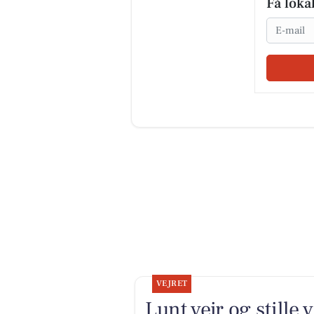
Få loka
Email
VEJRET
Lunt vejr og stille 