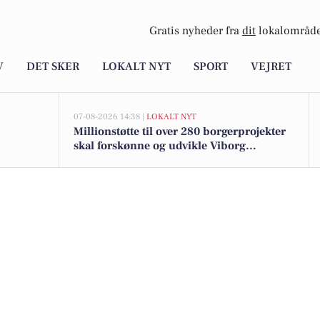
Gratis nyheder fra
dit
lokalområde
V
DET SKER
LOKALT NYT
SPORT
VEJRET
07-08-2026 14:38 |
LOKALT NYT
Millionstøtte til over 280 borgerprojekter
skal forskønne og udvikle Viborg
Kommunes mindre byer