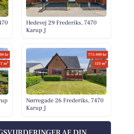
470
Hedevej 29 Frederiks, 7470
Karup J
00 kr
775.000 kr
2
2
37 m
123 m
rup
Nørregade 26 Frederiks, 7470
Karup J
LGSVURDERINGER AF DIN