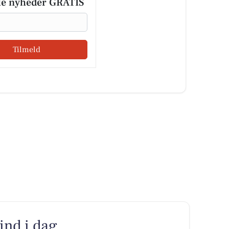
le nyheder GRATIS
Tilmeld
vind i dag