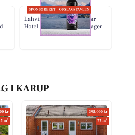
SPONSORERET
OPSLAGSTAVLEN
Lahvino Wine & Spirits har
ed
Hotel Starlino tilbage på lager
LG I KARUP
00 kr
395.000 kr
2
2
35 m
77 m