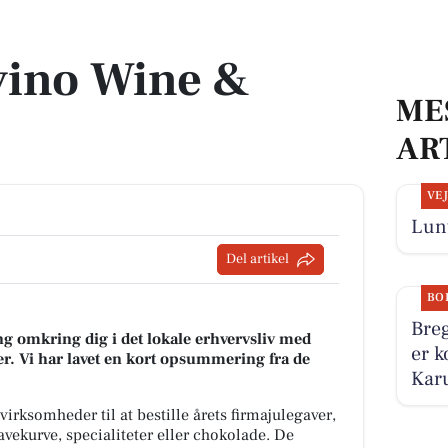
vino Wine &
ME
AR
VE
Lunt
Del artikel
BO
Breg
g omkring dig i det lokale erhvervsliv med
er k
r. Vi har lavet en kort opsummering fra de
Karu
irksomheder til at bestille årets firmajulegaver,
avekurve, specialiteter eller chokolade. De