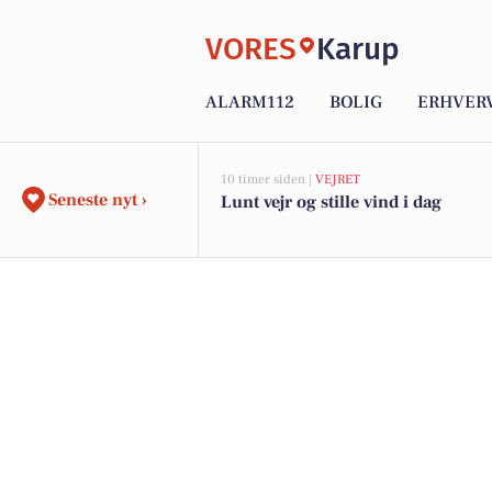
VORES
Karup
ALARM112
BOLIG
ERHVER
10 timer siden |
VEJRET
Seneste nyt ›
Lunt vejr og stille vind i dag