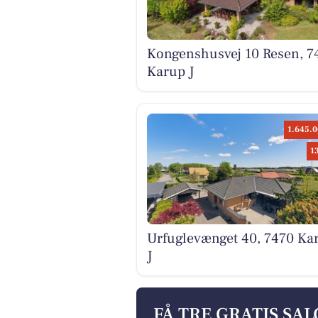
Kongenshusvej 10 Resen, 7
Karup J
1.645.0
1
Urfuglevænget 40, 7470 Ka
J
FÅ TRE GRATIS SA