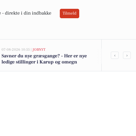
 -
direkte i din indbakke
Tilmeld
07-08-2026 10:55 |
JOBNYT
05-08-2026 13:00
‹
›
Savner du nye græsgange? - Her er nye
Bregnevej 14
ledige stillinger i Karup og omegn
kommet til s
boligerne he