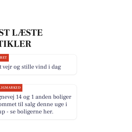
ST LÆSTE
TIKLER
JRET
 vejr og stille vind i dag
LIGMARKED
nevej 14 og 1 anden boliger
ommet til salg denne uge i
p - se boligerne her.