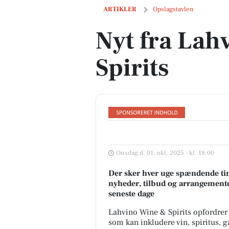
Nyt fra Lahvino Wine & Spirits
ARTIKLER
Opslagstavlen
Nyt fra Lah
Spirits
Onsdag d. 01. okt. 2025 - kl. 18:00
Der sker hver uge spændende tin
nyheder, tilbud og arrangemente
seneste dage
Lahvino Wine & Spirits opfordrer v
som kan inkludere vin, spiritus, g