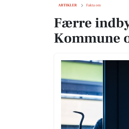
Færre indbyggere i Viborg Kommune o
ARTIKLER
Fakta om
Færre indby
Kommune op