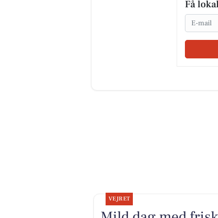
Få loka
Email
VEJRET
Mild dag med frisk