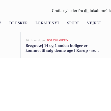
Gratis nyheder fra
dit
lokalområde
V
DET SKER
LOKALT NYT
SPORT
VEJRET
20 timer siden |
BOLIGMARKED
Bregnevej 14 og 1 anden boliger er
kommet til salg denne uge i Karup - se
boligerne her.