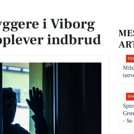
plever indbrud
ggere i Viborg
ME
lever indbrud
AR
VE
Mild
tørv
DA
Spie
Grøn
- Se