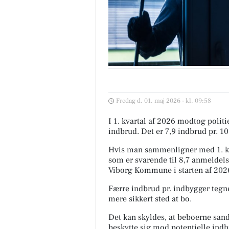
Fredag d. 01. maj 2026 - kl. 09:58
I 1. kvartal af 2026 modtog poli
indbrud. Det er 7,9 indbrud pr. 1
Hvis man sammenligner med 1. kva
som er svarende til 8,7 anmeldels
Viborg Kommune i starten af 2026
Færre indbrud pr. indbygger tegne
mere sikkert sted at bo.
Det kan skyldes, at beboerne sands
beskytte sig mod potentielle indb