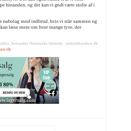
lpe hinanden, og det kan vi godt være stolte af i
es nabolag mod indbrud, hvis vi står sammen og
u kan læse mere om hvor mange tyve, der
kilder, herunder Danmarks Statistik - statistikbanken.dk.
nken.dk