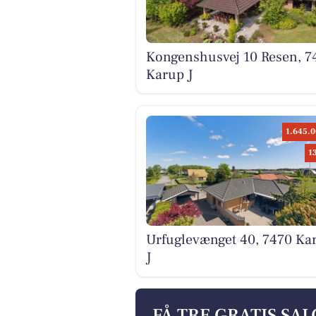
Kongenshusvej 10 Resen, 7
Karup J
1.645.0
1
Urfuglevænget 40, 7470 Ka
J
FÅ TRE GRATIS SA