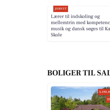
JOBNYT
Lærer til indskoling og
mellemtrin med kompetenc
musik og dansk søges til K
Skole
BOLIGER TIL SA
3.595.0
2