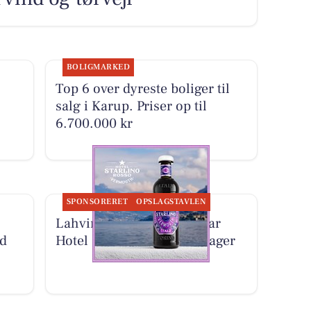
BOLIGMARKED
Top 6 over dyreste boliger til
salg i Karup. Priser op til
6.700.000 kr
SPONSORERET
OPSLAGSTAVLEN
Lahvino Wine & Spirits har
ed
Hotel Starlino tilbage på lager