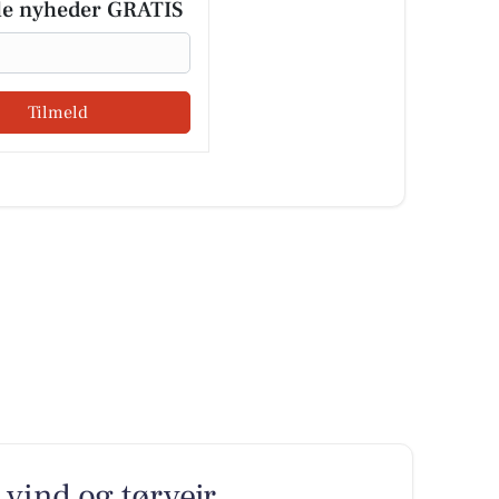
le nyheder GRATIS
Tilmeld
 vind og tørvejr