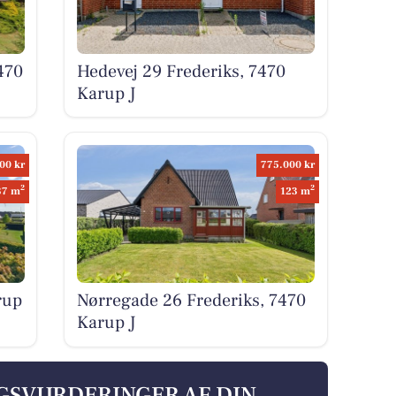
470
Hedevej 29 Frederiks, 7470
Karup J
00 kr
775.000 kr
2
2
37 m
123 m
rup
Nørregade 26 Frederiks, 7470
Karup J
LGSVURDERINGER AF DIN