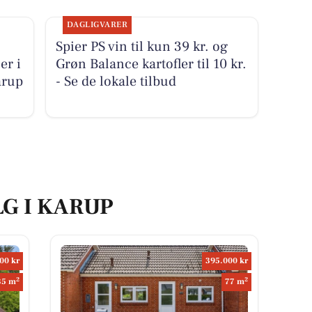
DAGLIGVARER
Spier PS vin til kun 39 kr. og
er i
Grøn Balance kartofler til 10 kr.
arup
- Se de lokale tilbud
LG I KARUP
00 kr
395.000 kr
2
2
35 m
77 m