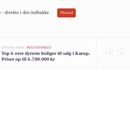
 -
direkte i din indbakke
Tilmeld
20 timer siden |
BOLIGMARKED
21 timer siden |
‹
›
Top 6 over dyreste boliger til salg i Karup.
Bliv HR-admi
Priser op til 6.700.000 kr
Forsvaret me
fleksibilitet