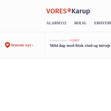
VORES
Karup
ALARM112
BOLIG
ERHVER
4 timer siden |
VEJRET
Seneste nyt ›
Mild dag med frisk vind og tørvejr