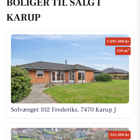
BOLIGER TIL SALG I
KARUP
1.895.000 kr
2
150 m
Solvænget 102 Frederiks, 7470 Karup J
325.000 kr