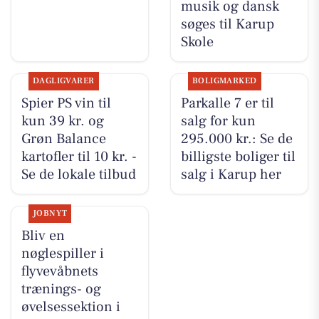
musik og dansk
søges til Karup
Skole
DAGLIGVARER
BOLIGMARKED
Spier PS vin til
Parkalle 7 er til
kun 39 kr. og
salg for kun
Grøn Balance
295.000 kr.: Se de
kartofler til 10 kr. -
billigste boliger til
Se de lokale tilbud
salg i Karup her
JOBNYT
Bliv en
nøglespiller i
flyvevåbnets
trænings- og
øvelsessektion i