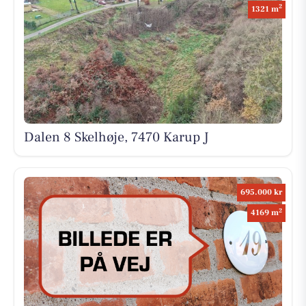
2
1321 m
Dalen 8 Skelhøje, 7470 Karup J
695.000 kr
2
4169 m