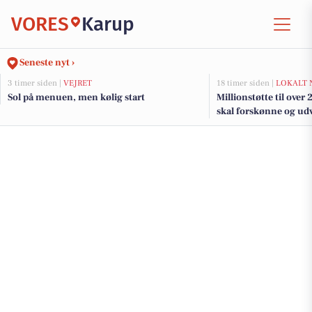
VORES
Karup
Seneste nyt ›
3 timer siden |
VEJRET
18 timer siden |
LOKALT 
Sol på menuen, men kølig start
Millionstøtte til over
skal forskønne og udv
Kommunes mindre b