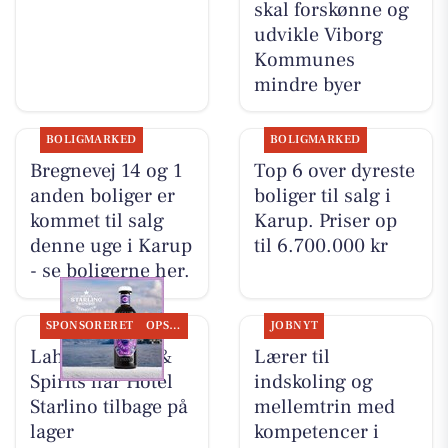
skal forskønne og
udvikle Viborg
Kommunes
mindre byer
BOLIGMARKED
BOLIGMARKED
Bregnevej 14 og 1
Top 6 over dyreste
anden boliger er
boliger til salg i
kommet til salg
Karup. Priser op
denne uge i Karup
til 6.700.000 kr
- se boligerne her.
SPONSORERET
OPSLAGSTAVLEN
JOBNYT
Lahvino Wine &
Lærer til
Spirits har Hotel
indskoling og
Starlino tilbage på
mellemtrin med
lager
kompetencer i