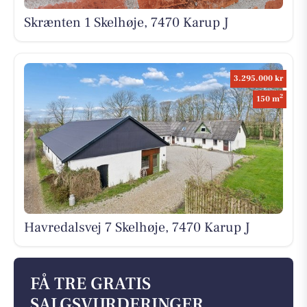
Skrænten 1 Skelhøje, 7470 Karup J
3.295.000 kr
2
150 m
Havredalsvej 7 Skelhøje, 7470 Karup J
FÅ TRE GRATIS
SALGSVURDERINGER