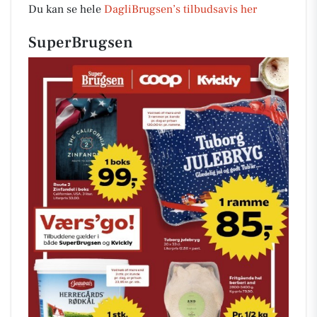
Du kan se hele
DagliBrugsen’s tilbudsavis her
SuperBrugsen