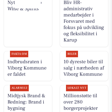
Nyt fra Lahvino
Bliv HR-
Wine & Spirits
administrativ
medarbejder i
Forsvaret med
fokus på udvikling
og fleksibilitet i
Karup
FAKTA OM
BILER
Indbrudsraten i
10 dyreste biler til
Viborg Kommune
salg i nærheden af
er faldet
Viborg Kommune
ALARM112
LOKALT NYT
Midtjysk Brand &
Millionstøtte til
Redning: Brand i
over 280
bygning
borgerprojekter