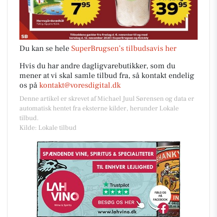
Du kan se hele
SuperBrugsen’s tilbudsavis her
Hvis du har andre dagligvarebutikker, som du
mener at vi skal samle tilbud fra, så kontakt endelig
os på
kontakt@voresdigital.dk
Denne artikel er skrevet af Michael Juul Sørensen og data er
automatisk hentet fra eksterne kilder, herunder Lokale
tilbud.
Kilde: Lokale tilbud