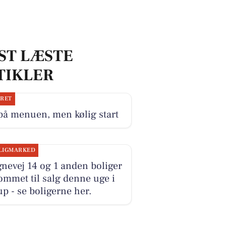
ST LÆSTE
TIKLER
JRET
på menuen, men kølig start
LIGMARKED
nevej 14 og 1 anden boliger
ommet til salg denne uge i
p - se boligerne her.