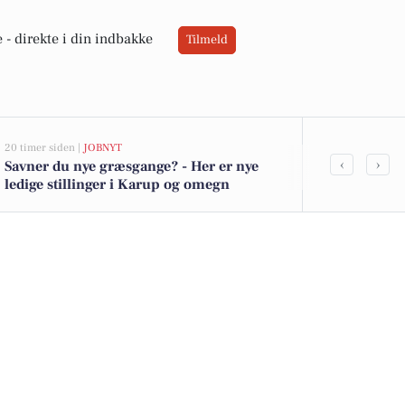
 -
direkte i din indbakke
Tilmeld
20 timer siden |
JOBNYT
05-08-2026 13:00
‹
›
Savner du nye græsgange? - Her er nye
Bregnevej 14
ledige stillinger i Karup og omegn
kommet til s
boligerne he