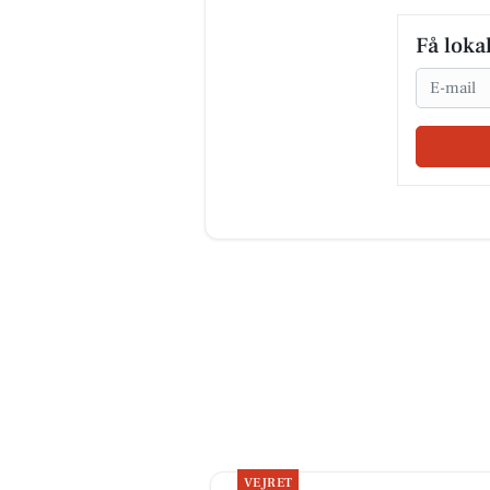
Få loka
Email
VEJRET