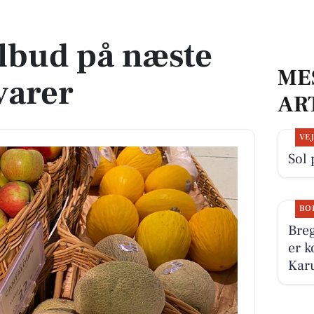
varer
ilbud på næste
ME
varer
AR
VE
Sol 
BO
Breg
er k
Karu