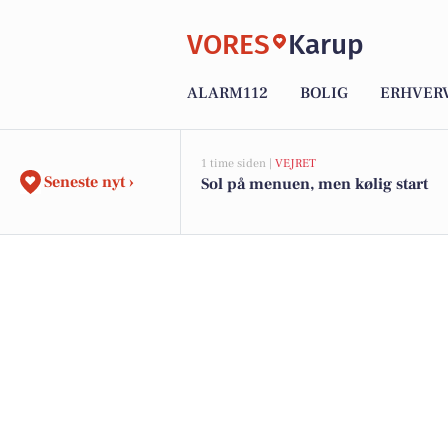
VORES
Karup
ALARM112
BOLIG
ERHVER
1 time siden |
VEJRET
Seneste nyt ›
Sol på menuen, men kølig start