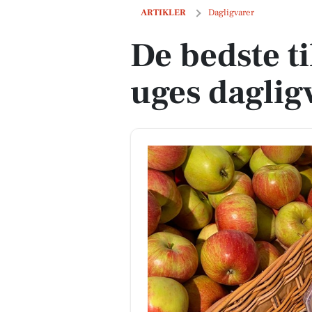
De bedste tilbud på næste uges daglig
ARTIKLER
Dagligvarer
De bedste t
uges daglig