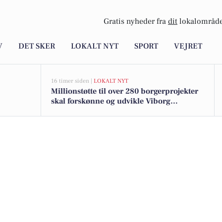
Gratis nyheder fra
dit
lokalområde
V
DET SKER
LOKALT NYT
SPORT
VEJRET
16 timer siden |
LOKALT NYT
Millionstøtte til over 280 borgerprojekter
skal forskønne og udvikle Viborg
Kommunes mindre byer